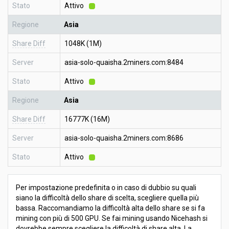
Stato
Attivo
Regione
Asia
Share Diff
1048K (1M)
Server
asia-solo-quaisha.2miners.com:8484
Stato
Attivo
Regione
Asia
Share Diff
16777K (16M)
Server
asia-solo-quaisha.2miners.com:8686
Stato
Attivo
Per impostazione predefinita o in caso di dubbio su quali
siano la difficoltà dello share di scelta, scegliere quella più
bassa. Raccomandiamo la difficoltà alta dello share se si fa
mining con più di 500 GPU. Se fai mining usando Nicehash si
dovrebbe sempre scegliere la difficoltà di share alta. La