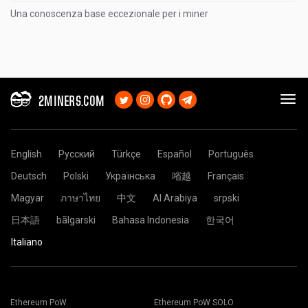
Una conoscenza base eccezionale per i miner
2MINERS.COM
English
Русский
Türkçe
Español
Português
Deutsch
Polski
Українська
㗂越
Français
Magyar
ภาษาไทย
中文
Al Arabiya
srpski
日本語
bãlgarski
Bahasa Indonesia
한국어
Italiano
Ethereum PoW
Ethereum PoW SOLO