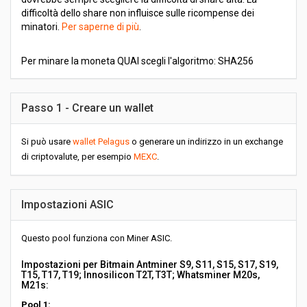
difficoltà dello share non influisce sulle ricompense dei
minatori.
Per saperne di più
.
Per minare la moneta QUAI scegli l'algoritmo: SHA256
Passo 1 - Creare un wallet
Si può usare
wallet Pelagus
o generare un indirizzo in un exchange
di criptovalute, per esempio
MEXC
.
Impostazioni ASIC
Questo pool funziona con Miner ASIC.
Impostazioni per Bitmain Antminer S9, S11, S15, S17, S19,
T15, T17, T19; Innosilicon T2T, T3T; Whatsminer M20s,
M21s:
Pool 1: