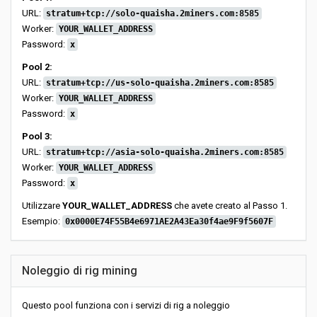
URL:
stratum+tcp://solo-quaisha.2miners.com:8585
Worker:
YOUR_WALLET_ADDRESS
Password:
x
Pool 2:
URL:
stratum+tcp://us-solo-quaisha.2miners.com:8585
Worker:
YOUR_WALLET_ADDRESS
Password:
x
Pool 3:
URL:
stratum+tcp://asia-solo-quaisha.2miners.com:8585
Worker:
YOUR_WALLET_ADDRESS
Password:
x
Utilizzare
YOUR_WALLET_ADDRESS
che avete creato al Passo 1.
Esempio:
0x0000E74F55B4e6971AE2A43Ea30f4ae9F9f5607F
Noleggio di rig mining
Questo pool funziona con i servizi di rig a noleggio