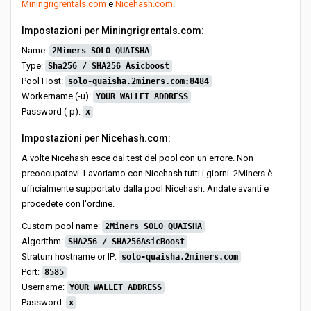
Miningrigrentals.com
e
Nicehash.com
.
Impostazioni per Miningrigrentals.com:
Name:
2Miners SOLO QUAISHA
Type:
Sha256 / SHA256 Asicboost
Pool Host:
solo-quaisha.2miners.com:8484
Workername (-u):
YOUR_WALLET_ADDRESS
Password (-p):
x
Impostazioni per Nicehash.com:
A volte Nicehash esce dal test del pool con un errore. Non
preoccupatevi. Lavoriamo con Nicehash tutti i giorni. 2Miners è
ufficialmente supportato dalla pool Nicehash. Andate avanti e
procedete con l'ordine.
Custom pool name:
2Miners SOLO QUAISHA
Algorithm:
SHA256 / SHA256AsicBoost
Stratum hostname or IP:
solo-quaisha.2miners.com
Port:
8585
Username:
YOUR_WALLET_ADDRESS
Password:
x